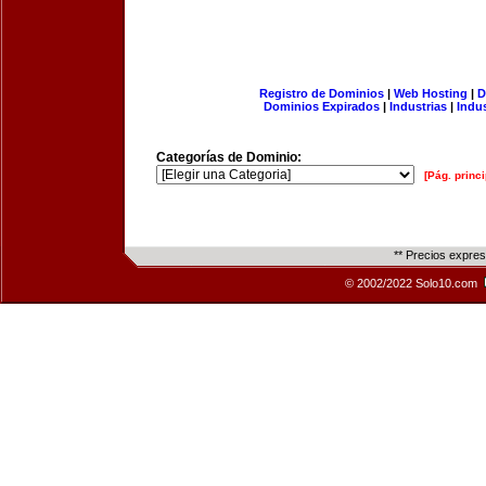
Registro de Dominios
|
Web Hosting
|
D
Dominios Expirados
|
Industrias
|
Indu
Categorías de Dominio:
[Pág. princi
** Precios expre
© 2002/2022 Solo10.com