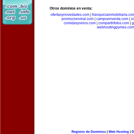
Otros dominios en venta:
ofertasynovedades.com
|
franquiciainmobiliaria.co
promocionviral.com
|
campoenventa.com
|
v
comidasyvinos.com
|
compartirfotos.com
|
g
webhostingpymes.co
Registro de Dominios
|
Web Hosting
|
D