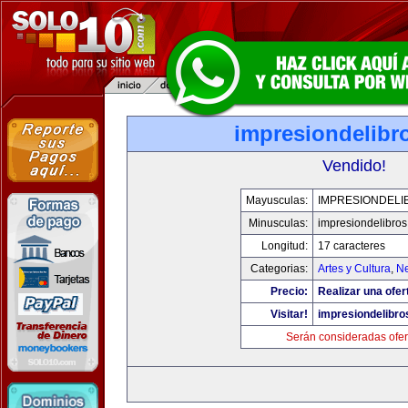
impresiondelibr
Vendido!
Mayusculas:
IMPRESIONDELI
Minusculas:
impresiondelibro
Longitud:
17 caracteres
Categorias:
Artes y Cultura
,
Ne
Precio:
Realizar una ofer
Visitar!
impresiondelibr
Serán consideradas ofer