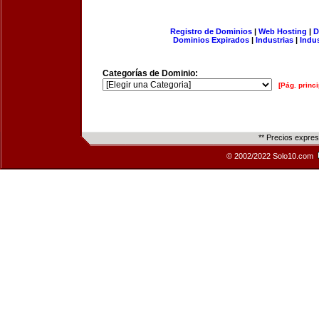
Registro de Dominios
|
Web Hosting
|
D
Dominios Expirados
|
Industrias
|
Indu
Categorías de Dominio:
[Pág. princi
** Precios expre
© 2002/2022 Solo10.com