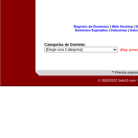
Registro de Dominios
|
Web Hosting
|
D
Dominios Expirados
|
Industrias
|
Indu
Categorías de Dominio:
[Pág. princi
** Precios expre
© 2002/2022 Solo10.com