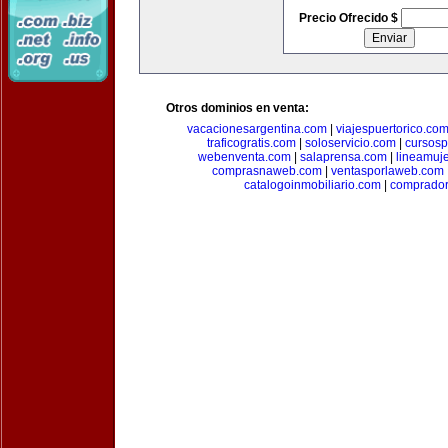
Precio Ofrecido $
Otros dominios en venta:
vacacionesargentina.com
|
viajespuertorico.co
traficogratis.com
|
soloservicio.com
|
cursosp
webenventa.com
|
salaprensa.com
|
lineamuj
comprasnaweb.com
|
ventasporlaweb.com
catalogoinmobiliario.com
|
comprador