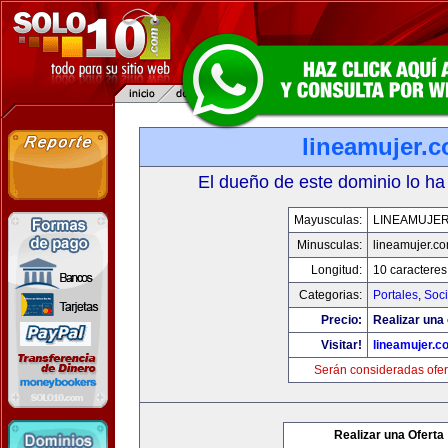
lineamujer.
El dueño de este dominio lo ha
Mayusculas:
LINEAMUJE
Minusculas:
lineamujer.c
Longitud:
10 caracteres
Categorias:
Portales
,
Soc
Precio:
Realizar una 
Visitar!
lineamujer.c
Serán consideradas ofer
Realizar una Oferta