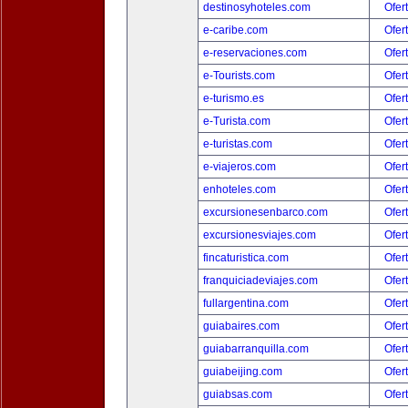
destinosyhoteles.com
Ofer
e-caribe.com
Ofer
e-reservaciones.com
Ofer
e-Tourists.com
Ofer
e-turismo.es
Ofer
e-Turista.com
Ofer
e-turistas.com
Ofer
e-viajeros.com
Ofer
enhoteles.com
Ofer
excursionesenbarco.com
Ofer
excursionesviajes.com
Ofer
fincaturistica.com
Ofer
franquiciadeviajes.com
Ofer
fullargentina.com
Ofer
guiabaires.com
Ofer
guiabarranquilla.com
Ofer
guiabeijing.com
Ofer
guiabsas.com
Ofer