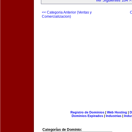
Ver Siguientes 104 >
<< Categoria Anterior (Ventas y
C
Comercializacion)
Registro de Dominios
|
Web Hosting
|
D
Dominios Expirados
|
Industrias
|
Indu
Categorías de Dominio: