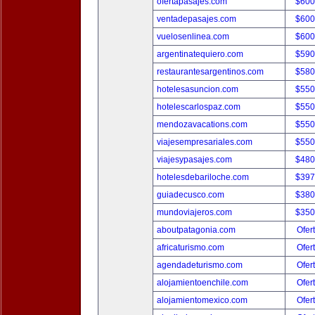
ofertapasajes.com
$600
ventadepasajes.com
$600
vuelosenlinea.com
$600
argentinatequiero.com
$590
restaurantesargentinos.com
$580
hotelesasuncion.com
$550
hotelescarlospaz.com
$550
mendozavacations.com
$550
viajesempresariales.com
$550
viajesypasajes.com
$480
hotelesdebariloche.com
$397
guiadecusco.com
$380
mundoviajeros.com
$350
aboutpatagonia.com
Ofer
africaturismo.com
Ofer
agendadeturismo.com
Ofer
alojamientoenchile.com
Ofer
alojamientomexico.com
Ofer