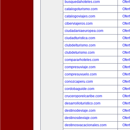
busquedahoteles.com
Ofer
catalogoturismo.com
Ofer
catalogoviajes.com
Ofer
ciberviajeros.com
Ofer
ciudadaniaeuropea.com
Ofer
ciudadturistica.com
Ofer
clubdelturismo.com
Ofer
clubdeturismo.com
Ofer
compararhoteles.com
Ofer
compresuviaje.com
Ofer
compresuvuelo.com
Ofer
conozcaperu.com
Ofer
cordobaguide.com
Ofer
cruceroporelcaribe.com
Ofer
desarrolloturistico.com
Ofer
destinodeviaje.com
Ofer
destinosdeviaje.com
Ofer
destinosvacacionales.com
Ofer