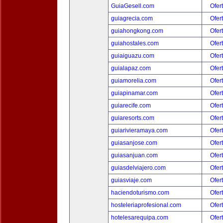
GuiaGesell.com
Ofer
guiagrecia.com
Ofer
guiahongkong.com
Ofer
guiahostales.com
Ofer
guiaiguazu.com
Ofer
guialapaz.com
Ofer
guiamorelia.com
Ofer
guiapinamar.com
Ofer
guiarecife.com
Ofer
guiaresorts.com
Ofer
guiarivieramaya.com
Ofer
guiasanjose.com
Ofer
guiasanjuan.com
Ofer
guiasdelviajero.com
Ofer
guiasviaje.com
Ofer
haciendoturismo.com
Ofer
hosteleriaprofesional.com
Ofer
hotelesarequipa.com
Ofer