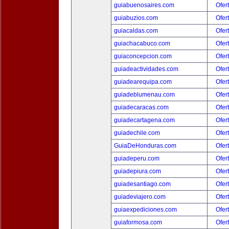
guiabuenosaires.com
Ofer
guiabuzios.com
Ofer
guiacaldas.com
Ofer
guiachacabuco.com
Ofer
guiaconcepcion.com
Ofer
guiadeactividades.com
Ofer
guiadearequipa.com
Ofer
guiadeblumenau.com
Ofer
guiadecaracas.com
Ofer
guiadecartagena.com
Ofer
guiadechile.com
Ofer
GuiaDeHonduras.com
Ofer
guiadeperu.com
Ofer
guiadepiura.com
Ofer
guiadesantiago.com
Ofer
guiadeviajero.com
Ofer
guiaexpediciones.com
Ofer
guiaformosa.com
Ofer