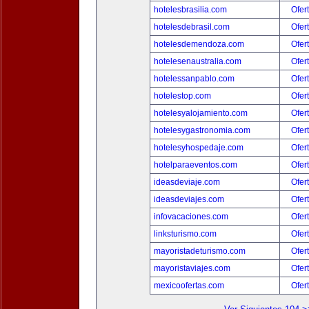
hotelesbrasilia.com
Ofer
hotelesdebrasil.com
Ofer
hotelesdemendoza.com
Ofer
hotelesenaustralia.com
Ofer
hotelessanpablo.com
Ofer
hotelestop.com
Ofer
hotelesyalojamiento.com
Ofer
hotelesygastronomia.com
Ofer
hotelesyhospedaje.com
Ofer
hotelparaeventos.com
Ofer
ideasdeviaje.com
Ofer
ideasdeviajes.com
Ofer
infovacaciones.com
Ofer
linksturismo.com
Ofer
mayoristadeturismo.com
Ofer
mayoristaviajes.com
Ofer
mexicoofertas.com
Ofer