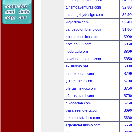
turismoprofesional.com
$4,59
turismoaventuras.com
$2,80
meetingsbydesign.com
$2,50
viajesusa.com
$2,40
caribecolombiano.com
$1,80
hotelesturisticos.com
$999
hoteles365.com
$950
livebrasil.com
$899
ilovebuenosaires.com
$850
e-Turismo.net
$800
miamiofertas.com
$799
guiacaracas.com
$790
ofertasmexico.com
$750
ofertasmiami.com
$750
tuvacacion.com
$750
pasajesenoferta.com
$699
turismosudafrica.com
$680
agentedeturismo.com
$650