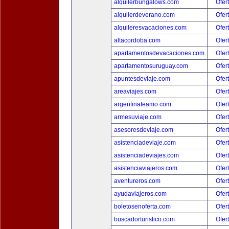
alquilerbungalows.com
Ofer
alquilerdeverano.com
Ofer
alquileresvacaciones.com
Ofer
altacordoba.com
Ofer
apartamentosdevacaciones.com
Ofer
apartamentosuruguay.com
Ofer
apuntesdeviaje.com
Ofer
areaviajes.com
Ofer
argentinateamo.com
Ofer
armesuviaje.com
Ofer
asesoresdeviaje.com
Ofer
asistenciadeviaje.com
Ofer
asistenciadeviajes.com
Ofer
asistenciaviajeros.com
Ofer
aventureros.com
Ofer
ayudaviajeros.com
Ofer
boletosenoferta.com
Ofer
buscadorturistico.com
Ofer